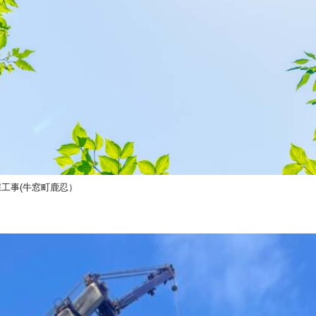
工事(牛窓町鹿忍）