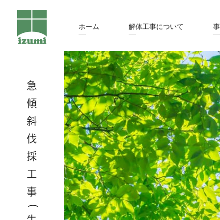
ホーム
解体工事について
事
急傾斜伐採工事(牛窓町鹿忍）